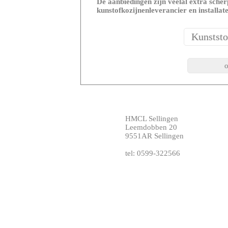
De aanbiedingen zijn veelal extra scherp
kunstofkozijnenleverancier en installat
HMCL Sellingen
Leemdobben 20
9551AR Sellingen
tel: 0599-322566